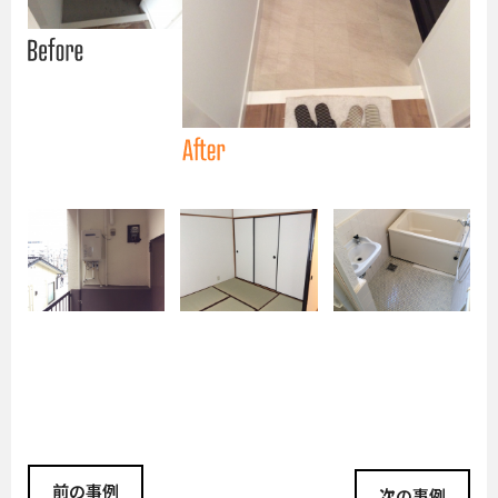
投
前の事例
稿
次の事例