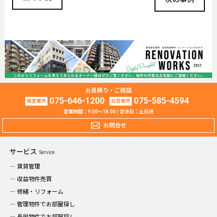
ナ
ビ
ゲ
ー
シ
ョ
ン
お見積り・ご相談
075-646-1200
075-585-4594
営業時間：9:00～18:00 / 定休日：土日祝
お問合せ
サービス
Service
賃貸管理
収益物件売買
修繕・リフォーム
管理物件でお部屋探し
長栄物件でお部屋探し